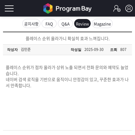
로
공지사항
FAQ
Q&A
Review
Magazine
그
로
플레이스 순위 올라가니 확실히 효과 느껴집니다.
그
인
인
김민준
2025-09-30
807
작성자
작성일
조회
회
이
원
가
플레이스 순위가 점차 올라가 상위 노출 되면서 전화 문의와 예약도 늘었
필
입
Q&A
습니다.
네이버 검색 로직을 기반으로 움직이니 안정감이 있고, 꾸준한 효과가 나
요
프
서 만족합니다.
합
로
프
니
그
로
무
다.