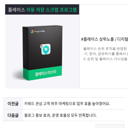
램
그
료
맞
플레이스
자동 저장 스크랩 프로그램
베
램
프
춤
고
이
구
로
상
객
마
#플레이스 상위노출 / 디지
는?
매
그
품
센
이
파
플레이스 순위 로직을 반영한
기, 문의, 공유하기를 통해서
스 순위 및 플레이스 가시성을
램
문
터
페
트
는 프로그램
의
이
너
지
이전글
키워드 관심 고객 위주 마케팅으로 업무 효율 높아졌어요.
다음글
블로그 홍보 효과, 운영 효율성 모두 만족합니다.