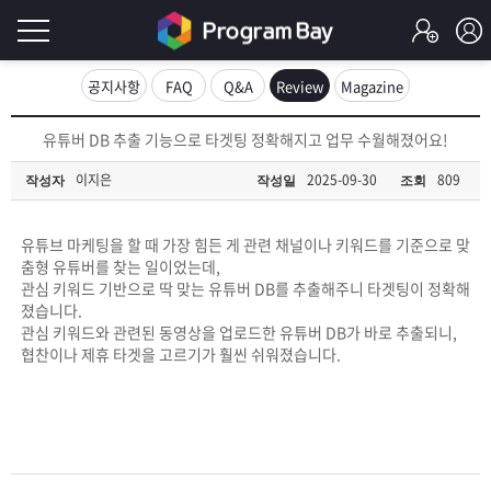
로
공지사항
FAQ
Q&A
Review
Magazine
그
로
유튜버 DB 추출 기능으로 타겟팅 정확해지고 업무 수월해졌어요!
그
인
인
이지은
2025-09-30
809
작성자
작성일
조회
회
이
원
가
유튜브 마케팅을 할 때 가장 힘든 게 관련 채널이나 키워드를 기준으로 맞
필
입
Q&A
춤형 유튜버를 찾는 일이었는데,
관심 키워드 기반으로 딱 맞는 유튜버 DB를 추출해주니 타겟팅이 정확해
요
프
졌습니다.
관심 키워드와 관련된 동영상을 업로드한 유튜버 DB가 바로 추출되니,
합
협찬이나 제휴 타겟을 고르기가 훨씬 쉬워졌습니다.
로
프
니
그
로
무
다.