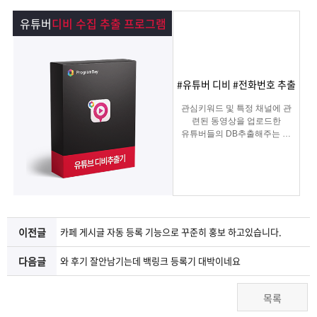
램
그
료
맞
유튜버
디비 수집 추출 프로그램
베
램
프
춤
고
이
구
로
상
객
마
#유튜버 디비 #전화번호 추출
관심키워드 및 특정 채널에 관
는?
매
그
품
센
이
파
련된 동영상을 업로드한
유튜버들의 DB추출해주는 프
로그램
램
문
터
페
트
의
이
너
지
이전글
카페 게시글 자동 등록 기능으로 꾸준히 홍보 하고있습니다.
다음글
와 후기 잘안남기는데 백링크 등록기 대박이네요
목록