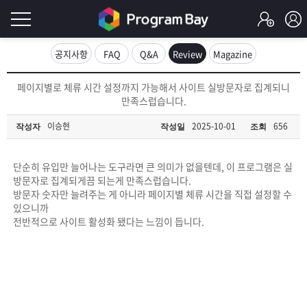
로
공지사항
FAQ
Q&A
Review
Magazine
그
로
페이지별로 체류 시간 설정까지 가능해서 사이트 실방문자로 집계되니
그
만족스럽습니다.
인
인
회
이승현
2025-10-01
656
작성자
작성일
조회
이
원
가
필
입
Q&A
단순히 유입만 늘어나는 도구라면 큰 의미가 없을텐데, 이 프로그램은 실
방문자로 집계되게끔 되는게 만족스럽습니다.
요
프
방문자 숫자만 늘려주는 게 아니라 페이지별 체류 시간을 직접 설정할 수
있으니까
합
전반적으로 사이트 활성화 됐다는 느낌이 듭니다.
로
프
니
그
로
무
다.