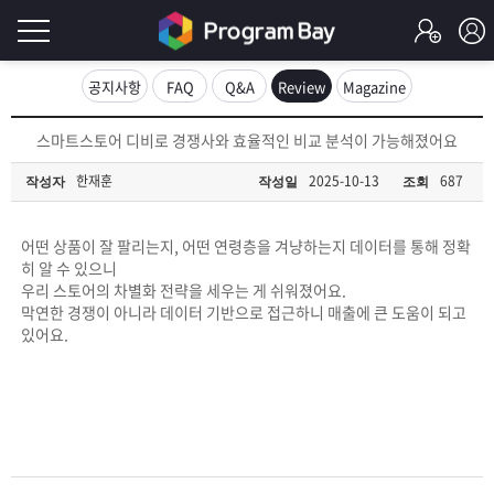
로
공지사항
FAQ
Q&A
Review
Magazine
그
로
스마트스토어 디비로 경쟁사와 효율적인 비교 분석이 가능해졌어요
그
인
인
한재훈
2025-10-13
687
작성자
작성일
조회
회
이
원
가
어떤 상품이 잘 팔리는지, 어떤 연령층을 겨냥하는지 데이터를 통해 정확
필
입
Q&A
히 알 수 있으니
우리 스토어의 차별화 전략을 세우는 게 쉬워졌어요.
요
프
막연한 경쟁이 아니라 데이터 기반으로 접근하니 매출에 큰 도움이 되고
있어요.
합
로
프
니
그
로
무
다.