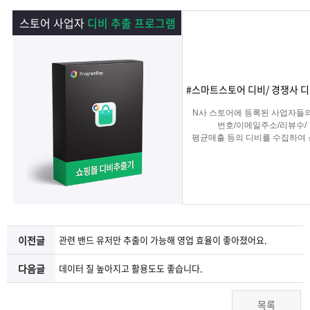
램
그
료
맞
스토어 사업자
디비 추출 프로그램
베
램
프
춤
고
이
구
로
상
객
마
#스마트스토어 디비/ 경쟁사 디
는?
매
그
품
센
이
파
N사 스토어에 등록된 사업자들
번호/이메일주소/리뷰수/
평균매출 등의 디비를 수집하여
램
문
터
페
트
타겟 영업 및 마케팅이나
경쟁사 분석에 탁월한 프로그램
의
이
너
지
이전글
관련 밴드 유저만 추출이 가능해 영업 효율이 좋아졌어요.
다음글
데이터 질 높아지고 활용도도 좋습니다.
목록