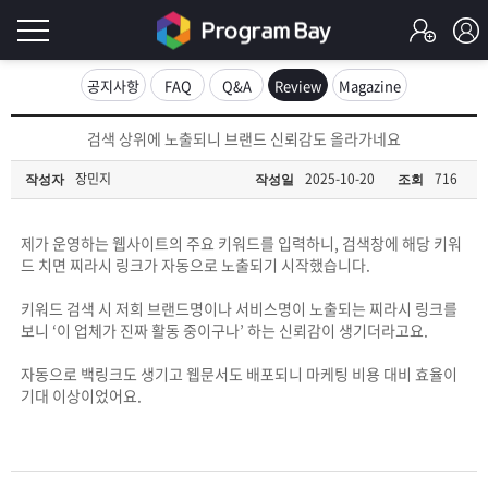
로
공지사항
FAQ
Q&A
Review
Magazine
그
로
검색 상위에 노출되니 브랜드 신뢰감도 올라가네요
그
인
인
장민지
2025-10-20
716
작성자
작성일
조회
회
이
원
가
제가 운영하는 웹사이트의 주요 키워드를 입력하니, 검색창에 해당 키워
필
입
Q&A
드 치면 찌라시 링크가 자동으로 노출되기 시작했습니다.
요
프
키워드 검색 시 저희 브랜드명이나 서비스명이 노출되는 찌라시 링크를
보니 ‘이 업체가 진짜 활동 중이구나’ 하는 신뢰감이 생기더라고요.
합
로
프
자동으로 백링크도 생기고 웹문서도 배포되니 마케팅 비용 대비 효율이
니
기대 이상이었어요.
그
로
무
다.