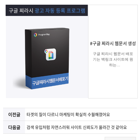
램
그
료
맞
구글 찌라시
광고 자동 등록 프로그램
베
램
프
춤
고
이
구
로
상
객
마
#구글 찌라시 웹문서 생성
는?
매
그
품
센
이
파
구글 찌라시 웹문서 배포
기는 백링크 사이트에 원
하는
램
문
터
페
트
키워드를 입력하여 찌라
시 링크 URL에 고정적으
로
의
이
너
키워드를 등록해주는 프
로그램입니다.
텔레그램 등 아이디 입력
지
으로 문의건수를 늘릴 수
있습니다.
이전글
타겟의 질이 다르니 마케팅이 확실히 수월해졌어요
다음글
검색 유입처럼 자연스러워 사이트 신뢰도가 올라간 것 같아요