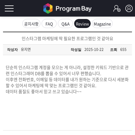
로
공지사항
FAQ
Q&A
Review
Magazine
그
로
인스타그램 마케팅에 딱 필요한 프로그램인 것 같아요
그
인
인
유지연
2025-10-22
655
작성자
작성일
조회
회
이
원
가
단순히 인스타그램 계정을 모으는 게 아니라, 설정한 키워드 기반으로 관
필
입
Q&A
련 인스타그래머 DB를 뽑을 수 있어서 너무 편했습니다.
이후엔 전화번호, 이메일 등 데이터를 내가 원하는 기준으로 다시 세분화
요
프
할 수 있어서 마케팅에 딱 맞는 프로그램인 것 같아요.
데이터 품질도 좋아서 믿고 쓰고 있습니다~~
합
로
프
니
그
로
무
다.