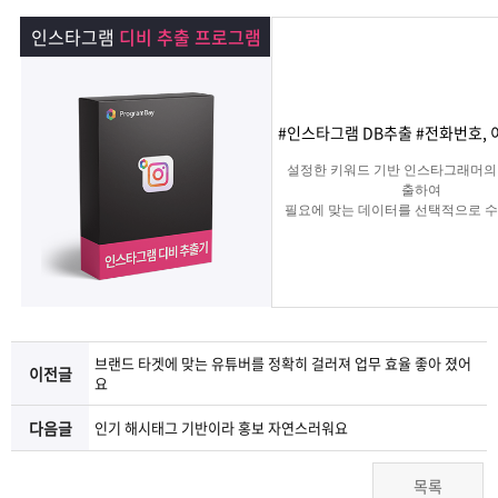
램
그
료
맞
인스타그램
디비 추출 프로그램
베
램
프
춤
고
이
구
로
상
객
마
#인스타그램 DB추출 #전화번호, 
설정한 키워드 기반 인스타그래머의
는?
매
그
품
센
이
파
출하여
필요에 맞는 데이터를 선택적으로 수
는 프로그램
램
문
터
페
트
의
이
너
지
브랜드 타겟에 맞는 유튜버를 정확히 걸러져 업무 효율 좋아 졌어
이전글
요
다음글
인기 해시태그 기반이라 홍보 자연스러워요
목록