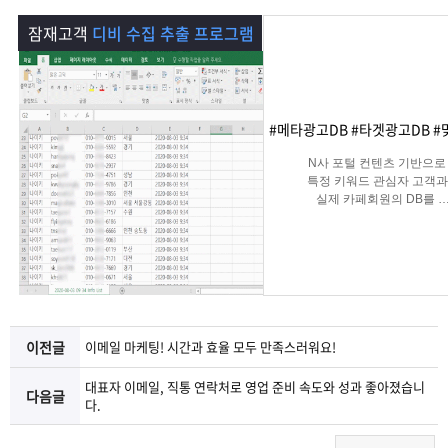
램
그
료
맞
잠재고객
디비 수집 추출 프로그램
베
램
프
춤
고
이
구
로
상
객
마
#메타광고DB #타겟광고DB #
는?
매
그
품
센
이
파
N사 포털 컨텐츠 기반으로
특정 키워드 관심자 고객과
실제 카페회원의 DB를
램
문
터
페
트
실시간 수집 가능한 프로그
의
이
너
지
이전글
이메일 마케팅! 시간과 효율 모두 만족스러워요!
대표자 이메일, 직통 연락처로 영업 준비 속도와 성과 좋아졌습니
다음글
다.