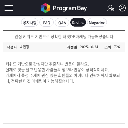
로
공지사항
FAQ
Q&A
Review
Magazine
그
로
관심 키워드 기반으로 정확한 타겟DB마케팅 가능해졌습니다
그
인
인
박민정
2025-10-24
726
작성자
작성일
조회
회
이
원
가
키워드 기반으로 관심자만 추출하니 반응이 달라요.
필
입
Q&A
실제로 댓글 달고 반응한 사람들의 정보라 반응이 긍적적이네요.
카페에서 특정 주제에 관심 있는 회원들의 아이디나 연락처까지 확보되
요
프
니, 정확한 타겟 마케팅이 가능해졌습니다.
합
로
프
니
그
로
무
다.