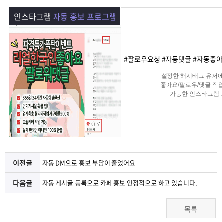
램
그
료
맞
인스타그램
자동 홍보 프로그램
베
램
프
춤
고
이
구
로
상
객
마
#팔로우요청 #자동댓글 #자동좋아
설정한 해시태그 유저
는?
매
그
품
센
이
파
좋아요/팔로우/댓글 작
가능한 인스타그램
마케팅 솔루션
램
문
터
페
트
의
이
너
지
이전글
자동 DM으로 홍보 부담이 줄었어요
다음글
자동 게시글 등록으로 카페 홍보 안정적으로 하고 있습니다.
목록