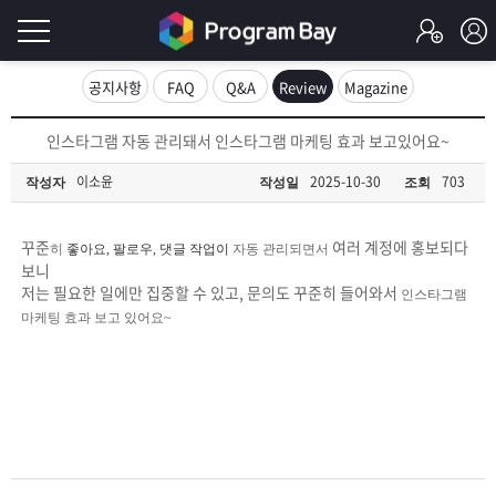
로
공지사항
FAQ
Q&A
Review
Magazine
그
로
인스타그램 자동 관리돼서 인스타그램 마케팅 효과 보고있어요~
그
인
인
이소윤
2025-10-30
703
작성자
작성일
조회
회
이
원
가
꾸준
여러 계정에 홍보되다
히
좋아요, 팔로우, 댓글 작업이
자동 관리되면서
필
입
Q&A
보니
저는 필요한 일에만 집중할 수 있고, 문의도 꾸준히 들어와서
인스타그램
요
프
마케팅 효과 보고 있어요~
합
로
프
니
그
로
무
다.