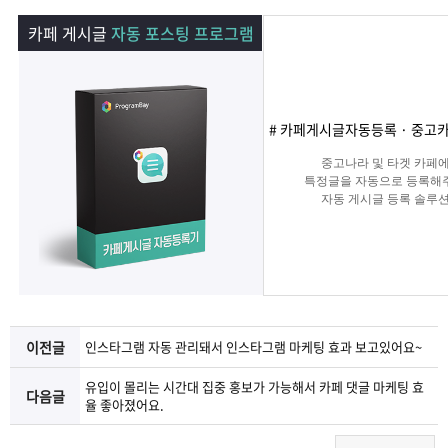
램
그
료
맞
카페 게시글
자동 포스팅 프로그램
베
램
프
춤
고
이
구
로
상
객
마
# 카페게시글자동등록 · 중고
는?
매
그
품
센
이
파
중고나라 및 타겟 카페
특정글을 자동으로 등록해
자동 게시글 등록 솔루
램
문
터
페
트
의
이
너
지
이전글
인스타그램 자동 관리돼서 인스타그램 마케팅 효과 보고있어요~
유입이 몰리는 시간대 집중 홍보가 가능해서 카페 댓글 마케팅 효
다음글
율 좋아졌어요.