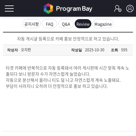
로
공지사항
FAQ
Q&A
Review
Magazine
그
로
자동 게시글 등록으로 카페 홍보 안정적으로 하고 있습니다.
그
인
인
오지한
2025-10-30
595
작성자
작성일
조회
회
이
원
가
타겟 카페에 반복적으로 자동 등록돼서 여러 게시판에 시간 맞춰 계속 노
필
입
Q&A
출되다 보니 방문자 수가 자연스럽게 늘었습니다.
자동으로 분산해서 올리니 티도 덜 나고 자연스럽게 계속 노출돼요.
요
프
부담이 사라지니 오히려 더 안정적으로 홍보 하고 있습니다.
합
로
프
니
그
로
무
다.