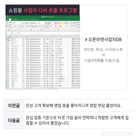
램
그
료
맞
쇼핑몰
사업자 디비 추출 프로그램
베
램
프
춤
고
이
구
로
상
객
마
# 오픈마켓사업자DB
는?
매
그
품
센
이
파
G마켓, 옥션, 스마트스토
어
사업자DB를 자동수집해
램
문
터
페
트
주는
쇼핑몰사업자 DB수집 솔
루션
의
이
너
지
이전글
진성 고객 확보해 영업 효율 좋아지니까 영업 부담 줄었어요.
관심 업종 기준으로 타겟 기업 골라 연락하니 적합한 고객에게 집
다음글
중할 수 있어서 좋았습니다.