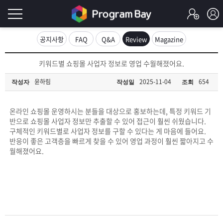
로
공지사항
FAQ
Q&A
Review
Magazine
그
로
키워드별 쇼핑몰 사업자 정보로 영업 수월해졌어요.
그
인
인
윤하림
2025-11-04
654
작성자
작성일
조회
회
이
원
가
온라인 쇼핑몰 운영하시는 분들을 대상으로 홍보하는데, 특정 키워드 기
필
입
Q&A
반으로 쇼핑몰 사업자 정보만 추출할 수 있어 접근이 훨씬 쉬웠습니다.
구체적인 키워드별로 사업자 정보를 구할 수 있다는 게 마음에 들어요.
요
프
반응이 좋은 고객층을 빠르게 찾을 수 있어 영업 과정이 훨씬 짧아지고 수
월해졌어요.
합
로
프
니
그
로
무
다.