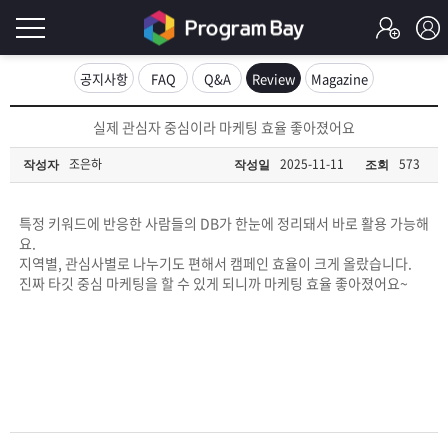
로
공지사항
FAQ
Q&A
Review
Magazine
그
로
실제 관심자 중심이라 마케팅 효율 좋아졌어요
그
인
인
조은하
2025-11-11
573
작성자
작성일
조회
회
이
원
가
특정 키워드에 반응한 사람들의 DB가 한눈에 정리돼서 바로 활용 가능해
필
입
Q&A
요.
지역별, 관심사별로 나누기도 편해서 캠페인 효율이 크게 올랐습니다.
요
프
진짜 타깃 중심 마케팅을 할 수 있게 되니까 마케팅 효율 좋아졌어요~
합
로
프
니
그
로
무
다.