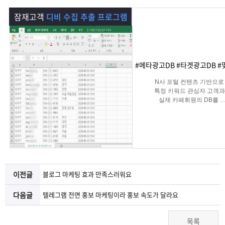
램
그
료
맞
잠재고객
디비 수집 추출 프로그램
베
램
프
춤
고
이
구
로
상
객
마
#메타광고DB #타겟광고DB #
는?
매
그
품
센
이
파
N사 포털 컨텐츠 기반으로
특정 키워드 관심자 고객과
실제 카페회원의 DB를
램
문
터
페
트
실시간 수집 가능한 프로그
의
이
너
지
이전글
블로그 마케팅 효과 만족스러워요
다음글
텔레그램 전면 홍보 마케팅이라 홍보 속도가 달라요
목록