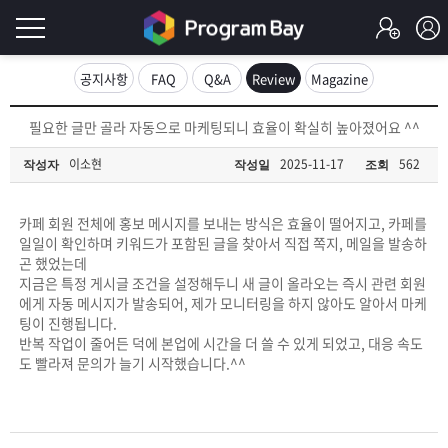
로
공지사항
FAQ
Q&A
Review
Magazine
그
로
필요한 글만 골라 자동으로 마케팅되니 효율이 확실히 높아졌어요 ^^
그
인
인
이소현
2025-11-17
562
작성자
작성일
조회
회
이
원
가
카페 회원 전체에 홍보 메시지를 보내는 방식은 효율이 떨어지고, 카페를
필
입
Q&A
일일이 확인하며 키워드가 포함된 글을 찾아서 직접 쪽지, 메일을 발송하
곤 했었는데
요
프
지금은 특정 게시글 조건을 설정해두니 새 글이 올라오는 즉시 관련 회원
에게 자동 메시지가 발송되어, 제가 모니터링을 하지 않아도 알아서 마케
합
팅이 진행됩니다.
로
프
반복 작업이 줄어든 덕에 본업에 시간을 더 쓸 수 있게 되었고, 대응 속도
니
도 빨라져 문의가 늘기 시작했습니다.^^
그
로
무
다.