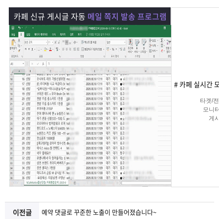
램
그
료
맞
카페 신규 게시글 자동
메일 쪽지 발송 프로그램
베
램
프
춤
고
이
구
로
상
객
마
는?
매
그
품
센
이
파
# 카페 실시간 
타겟/
램
문
터
페
트
모니터
게
쪽지 
의
이
너
지
이전글
예약 댓글로 꾸준한 노출이 만들어졌습니다~