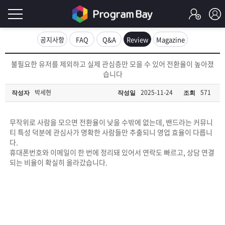
로
공지사항
FAQ
Q&A
Review
Magazine
그
로
불필요한 유저를 제외하고 실제 관심층만 모을 수 있어 전환율이 높아졌
그
습니다
인
인
회
박세현
2025-11-24
571
작성자
작성일
조회
이
원
가
필
입
Q&A
무작위로 사람을 모으면 전환율이 낮을 수밖에 없는데, 밴드라는 커뮤니
티 특성 덕분에 관심사가 명확한 사람들만 추출되니 영업 효율이 다릅니
요
프
다.
휴대폰번호와 이메일이 한 번에 정리돼 있어서 연락도 빠르고, 상담 연결
합
되는 비율이 확실히 올라갔습니다.
로
프
니
그
로
무
다.