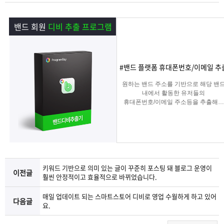
램
그
료
맞
밴드 회원
디비 추출 프로그램
베
램
프
춤
고
이
구
로
상
객
마
#밴드 플랫폼 휴대폰번호/이메일 추
는?
매
그
품
센
이
파
원하는 밴드 주소를 기반으로 해당 밴
내에서 활동한 유저들의
휴대폰번호/이메일 주소등을 추출해주
램
문
터
페
트
는 프로그램
의
이
너
지
키워드 기반으로 의미 있는 글이 꾸준히 포스팅 돼 블로그 운영이
이전글
훨씬 안정적이고 효율적으로 바뀌었습니다.
매일 업데이트 되는 스마트스토어 디비로 영업 수월하게 하고 있어
다음글
요.