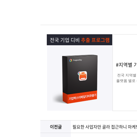
램
그
료
맞
베
램
프
춤
고
이
구
로
상
객
마
전국 기업 디비
추출 프로그램
는?
매
그
품
센
이
파
#지역별 기
램
문
터
페
트
전국 지역별
플랫폼 별로
의
이
너
지
이전글
필요한 사업자만 골라 접근하니 마케