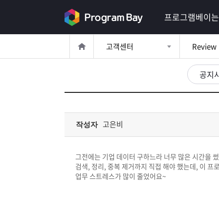
로
프로그램베이는
그
고객센터
Review
인
로
그
공지
인
이
회
필
원
가
요
입
Q&A
고은비
작성자
합
프
니
그전에는 기업 데이터 구하느라 너무 많은 시간을 
로
프
검색, 정리, 중복 제거까지 직접 해야 했는데, 이 
다.
업무 스트레스가 많이 줄었어요~
그
로
무