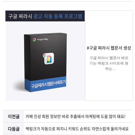
램
그
료
맞
구글 찌라시
광고 자동 등록 프로그램
베
램
프
춤
고
이
구
로
상
객
마
#구글 찌라시 웹문서 생성
는?
매
그
품
센
이
파
구글 찌라시 웹문서 배포
기는 백링크 사이트에 원
램
문
터
페
트
하는
키워드를 입력하여 찌라
시 링크 URL에 고정적으
의
이
너
로
키워드를 등록해주는 프
로그램입니다.
지
텔레그램 등 아이디 입력
으로 문의건수를 늘릴 수
있습니다.
이전글
카페 진성 회원 정보만 바로 추출돼서 마케팅에 도움 많이 돼요!
다음글
백링크가 자동으로 퍼지니 키워드 순위도 자연스럽게 올라가네요