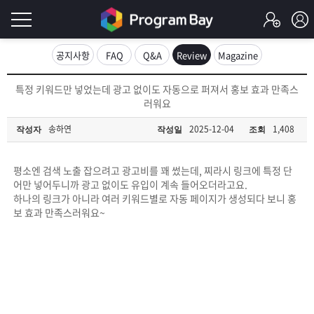
로
공지사항
FAQ
Q&A
Review
Magazine
그
로
특정 키워드만 넣었는데 광고 없이도 자동으로 퍼져서 홍보 효과 만족스
그
러워요
인
인
회
송하연
2025-12-04
1,408
작성자
작성일
조회
이
원
가
필
입
Q&A
평소엔 검색 노출 잡으려고 광고비를 꽤 썼는데, 찌라시 링크에 특정 단
어만 넣어두니까 광고 없이도 유입이 계속 들어오더라고요.
요
프
하나의 링크가 아니라 여러 키워드별로 자동 페이지가 생성되다 보니 홍
보 효과 만족스러워요~
합
로
프
니
그
로
무
다.