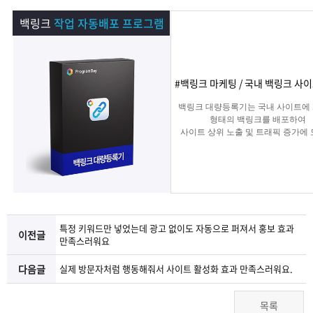
램
그
료
맞
백링크
작업 자동배포 프로그램
베
램
프
춤
고
이
구
로
상
객
마
#백링크 마케팅 / 국내 백링크 사
백링크 대량등록기는 국내 사이트에
는?
매
그
품
센
이
파
형태의 백링크를 배포하여
사이트 상위 노출 및 트래픽 증가에
주는 백링크 프로그램입니다.
램
문
터
페
트
의
이
너
지
특정 키워드만 넣었는데 광고 없이도 자동으로 퍼져서 홍보 효과
이전글
만족스러워요
다음글
실제 방문자처럼 행동해줘서 사이트 활성화 효과 만족스러워요.
목록