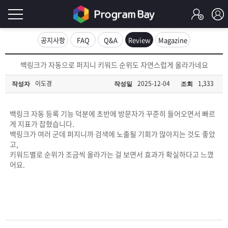
로
공지사항
FAQ
Q&A
Review
Magazine
그
로
백링크가 자동으로 퍼지니 키워드 순위도 자연스럽게 올라가네요
그
인
인
이도경
2025-12-04
1,333
작성자
작성일
조회
회
이
원
가
백링크 자동 등록 기능 덕분에 초반에 방문자가 꾸준히 들어오면서 빠르
필
입
Q&A
게 지표가 잡혔습니다.
백링크가 여러 군데 퍼지니까 검색에 노출될 기회가 많아지는 것도 좋았
요
프
고,
키워드별로 순위가 조금씩 올라가는 걸 보면서 효과가 확실하다고 느꼈
합
어요.
로
프
니
그
로
무
다.