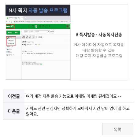
램
그
료
맞
N사 쪽지
자동 발송 프로그램
베
램
프
춤
고
이
구
로
상
객
마
# 쪽지발송· 자동쪽지전송
N사 아이디에 자동으로 쪽지를
는?
매
그
품
센
이
파
대량 발송할 수 있는
대량 쪽지 자동발송 프로그램
램
문
터
페
트
의
이
너
이전글
여러 계정 자동 발송 기능으로 이메일 마케팅 편해졌어요~~
지
키워드 관련 관심자만 정확하게 모아줘서 시간 낭비 없이 일 하고
다음글
있어요.
목록