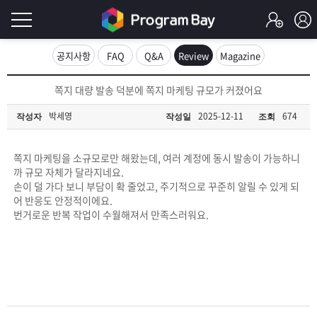
로
공지사항
FAQ
Q&A
Review
Magazine
그
로
쪽지 대량 발송 덕분에 쪽지 마케팅 규모가 커졌어요
그
인
인
박세영
2025-12-11
674
작성자
작성일
조회
회
이
원
가
쪽지 마케팅을 소규모로만 해왔는데, 여러 계정에 동시 발송이 가능하니
필
입
Q&A
까 규모 자체가 달라지네요.
손이 덜 가다 보니 부담이 확 줄었고, 주기적으로 꾸준히 알릴 수 있게 되
요
프
어 반응도 안정적이에요.
번거로운 반복 작업이 수월해져서 만족스러워요.
합
로
프
니
그
로
무
다.