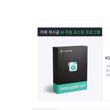
램
그
료
맞
베
램
프
춤
고
이
구
로
상
객
마
카페 게시글
AI 자동 포스팅 프로그램
는?
매
그
품
센
이
파
램
문
터
페
트
#
의
이
너
가
주
러
지
해