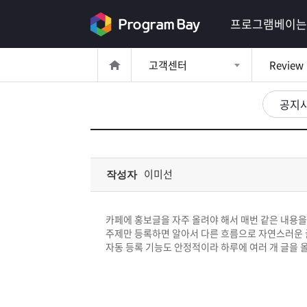
로
프로그램베이는
그
고객센터
Review
인
로
그
공지
인
이
회
필
원
가
요
입
Q&A
이미선
작성자
합
프
니
카페에 홍보글을 자주 올려야 해서 매번 같은 내용을
로
프
주제만 등록하면 알아서 다른 흐름으로 자연스러운 
다.
자동 등록 기능도 안정적이라 하루에 여러 개 글을 
그
로
무