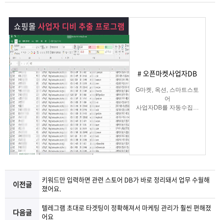
램
그
료
맞
쇼핑몰
사업자 디비 추출 프로그램
베
램
프
춤
고
이
구
로
상
객
마
# 오픈마켓사업자DB
는?
매
그
품
센
이
파
G마켓, 옥션, 스마트스토
어
램
문
터
페
트
사업자DB를 자동수집해
주는
쇼핑몰사업자 DB수집 솔
의
이
너
루션
지
키워드만 입력하면 관련 스토어 DB가 바로 정리돼서 업무 수월해
이전글
졌어요.
텔레그램 초대로 타겟팅이 정확해져서 마케팅 관리가 훨씬 편해졌
다음글
어요