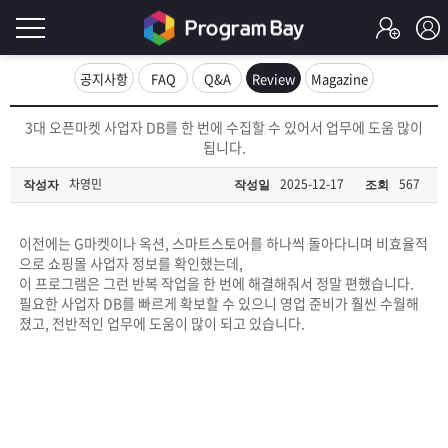
로
공지사항
FAQ
Q&A
Review
Magazine
그
로
3대 오픈마켓 사업자 DB를 한 번에 수집할 수 있어서 업무에 도움 많이
그
됩니다.
인
인
회
차영민
2025-12-17
567
작성자
작성일
조회
이
원
가
필
입
Q&A
이전에는 G마켓이나 옥션, 스마트스토어를 하나씩 돌아다니며 비효율적
으로 쇼핑몰 사업자 정보를 확인했는데,
요
프
이 프로그램은 그런 반복 작업을 한 번에 해결해줘서 정말 편했습니다.
필요한 사업자 DB를 빠르게 확보할 수 있으니 영업 준비가 훨씬 수월해
합
졌고, 전반적인 업무에 도움이 많이 되고 있습니다.
로
프
니
그
로
무
다.