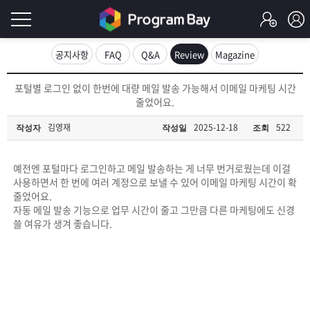
로
공지사항
FAQ
Q&A
Review
Magazine
그
로
포털별 로그인 없이 한번에 대량 메일 발송 가능해서 이메일 마케팅 시간
그
줄었어요.
인
인
회
김영재
2025-12-18
522
작성자
작성일
조회
이
원
가
필
입
Q&A
예전엔 포털마다 로그인하고 메일 발송하는 게 너무 번거로웠는데 이걸
사용하면서 한 번에 여러 계정으로 보낼 수 있어 이메일 마케팅 시간이 확
요
프
줄었어요.
자동 메일 발송 기능으로 업무 시간이 줄고 그만큼 다른 마케팅에도 신경
합
쓸 여유가 생겨 좋습니다.
로
프
니
그
로
무
다.