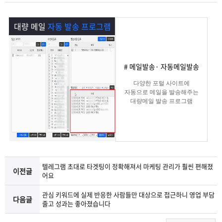
램
그
료
맞
대량 메일
자동 발송 프로그램
베
램
프
춤
고
이
구
로
상
객
마
# 메일발송· 자동메일발송
는?
매
그
품
센
이
파
다양한 포털 사이트에
자동으로 메일을 발송해주는
대량메일 발송 프로그램
램
문
터
페
트
의
이
너
지
텔레그램 초대로 타겟팅이 정확해져서 마케팅 관리가 훨씬 편해졌
이전글
어요
관심 키워드에 실제 반응한 사람들만 대상으로 접근하니 영업 부담
다음글
줄고 성과는 좋아졌습니다