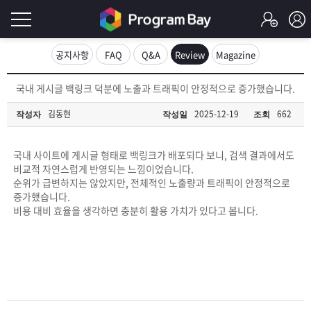
로
공지사항
FAQ
Q&A
Review
Magazine
그
로
국내 게시글 백링크 덕분에 노출과 트래픽이 안정적으로 증가했습니다.
그
인
인
김동현
2025-12-19
662
작성자
작성일
조회
회
이
원
가
국내 사이트에 게시글 형태로 백링크가 배포되다 보니, 검색 결과에서도
필
입
Q&A
비교적 자연스럽게 반영되는 느낌이었습니다.
순위가 급변하지는 않았지만, 전체적인 노출량과 트래픽이 안정적으로
요
프
증가했습니다.
비용 대비 효율을 생각하면 충분히 활용 가치가 있다고 봅니다.
합
로
프
니
그
로
무
다.