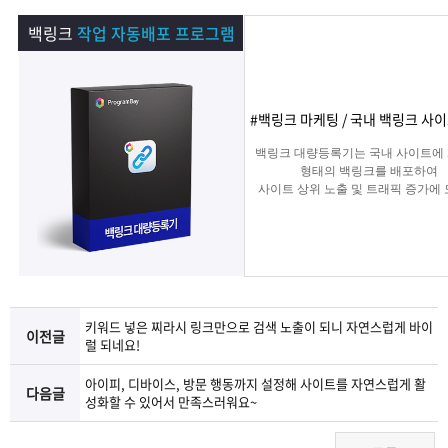
램
그
료
맞
백링크
작업 자동배포 프로그램
베
램
프
춤
고
이
구
로
상
객
마
#백링크 마케팅 / 국내 백링크 사
백링크 대량등록기는 국내 사이트에
는?
매
그
품
센
이
파
형태의 백링크를 배포하여
사이트 상위 노출 및 트래픽 증가에
주는 백링크 프로그램입니다.
램
문
터
페
트
의
이
너
지
키워드 넣은 찌라시 링크만으로 검색 노출이 되니 자연스럽게 바이
이전글
럴 되네요!
아이피, 디바이스, 방문 행동까지 설정해 사이트를 자연스럽게 활
다음글
성화할 수 있어서 만족스러워요~