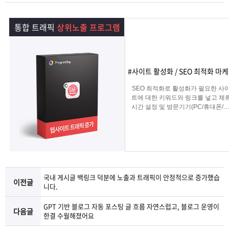
램
그
료
맞
통합 트래픽
상위노출 프로그램
베
램
프
춤
고
이
구
로
상
객
마
#사이트 활성화 / SEO 최적화 마
는?
매
그
품
센
이
파
SEO 최적화로 활성화가 필요한 사
트에 대한 키워드와 링크를 넣고 체
시간 설정 및 방문기기(PC/휴대폰/탭
램
문
터
페
트
그리고 IP변경(테더링/VPN/프록시) 
입을 선택하여 실제 방문 유입을 일
키는 효과로 사이트를 활성화하는 
의
이
너
로그램
지
국내 게시글 백링크 덕분에 노출과 트래픽이 안정적으로 증가했습
이전글
니다.
GPT 기반 블로그 자동 포스팅 글 흐름 자연스럽고, 블로그 운영이
다음글
한결 수월해졌어요