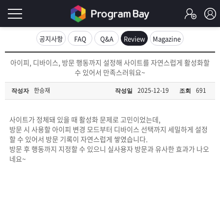
로
공지사항
FAQ
Q&A
Review
Magazine
그
로
아이피, 디바이스, 방문 행동까지 설정해 사이트를 자연스럽게 활성화할
그
수 있어서 만족스러워요~
인
인
회
한승재
2025-12-19
691
작성자
작성일
조회
이
원
가
필
입
Q&A
사이트가 정체돼 있을 때 활성화 문제로 고민이었는데,
방문 시 사용할 아이피 변경 모드부터 디바이스 선택까지 세밀하게 설정
요
프
할 수 있어서 방문 기록이 자연스럽게 쌓였습니다.
방문 후 행동까지 지정할 수 있으니 실사용자 방문과 유사한 효과가 나오
합
네요~
로
프
니
그
로
무
다.