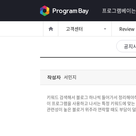
로
프로그램베이는
그
고객센터
Review
인
로
그
공지
인
이
회
필
원
가
요
입
Q&A
서민지
작성자
합
프
니
키워드 검색해서 블로그 하나씩 들어가서 정리해야하
로
프
이 프로그램을 사용하고 나서는 특정 키워드에 맞는 
다.
관련성이 높은 블로거 위주라 연락할 때도 부담이 
그
로
무