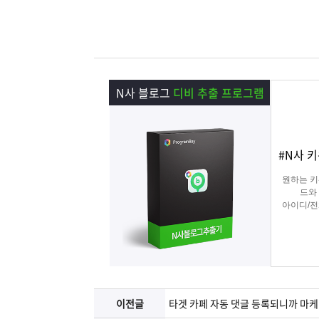
램
그
료
맞
베
램
프
춤
고
이
구
로
상
객
마
N사 블로그
디비 추출 프로그램
는?
매
그
품
센
이
파
#N사 
램
문
터
페
트
원하는 키
의
이
너
드와
아이디/전
추출
지
실질적으로
이전글
타겟 카페 자동 댓글 등록되니까 마케