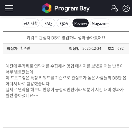
로
공지사항
FAQ
Q&A
Review
Magazine
그
로
키워드 관심자 DB로 영업하니 성과 좋아졌어요
그
인
인
한수민
2025-12-24
692
작성자
작성일
조회
회
이
원
가
예전에 무작위로 연락처를 수집해서 영업 메시지를 보냈을 때는 반응이
필
입
Q&A
너무 별로였는데
이 프로그램은 특정 키워드를 기준으로 관심도가 높은 사람들의 DB만 뽑
요
프
아줘서 바로 활용했습니다.
실제로 연락을 해보니 반응이 긍정적인편이라 덕분에 시간 대비 성과가
합
훨씬 좋아졌네요~~
로
프
니
그
로
무
다.