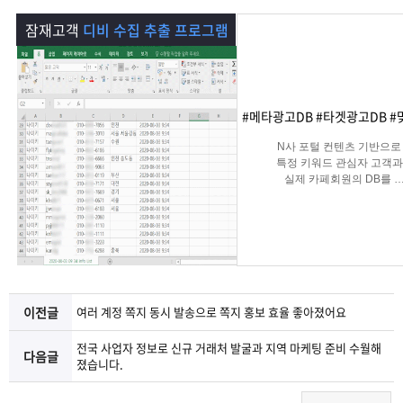
램
그
료
맞
잠재고객
디비 수집 추출 프로그램
베
램
프
춤
고
이
구
로
상
객
마
#메타광고DB #타겟광고DB #
는?
매
그
품
센
이
파
N사 포털 컨텐츠 기반으로
특정 키워드 관심자 고객과
실제 카페회원의 DB를
램
문
터
페
트
실시간 수집 가능한 프로그
의
이
너
지
이전글
여러 계정 쪽지 동시 발송으로 쪽지 홍보 효율 좋아졌어요
전국 사업자 정보로 신규 거래처 발굴과 지역 마케팅 준비 수월해
다음글
졌습니다.