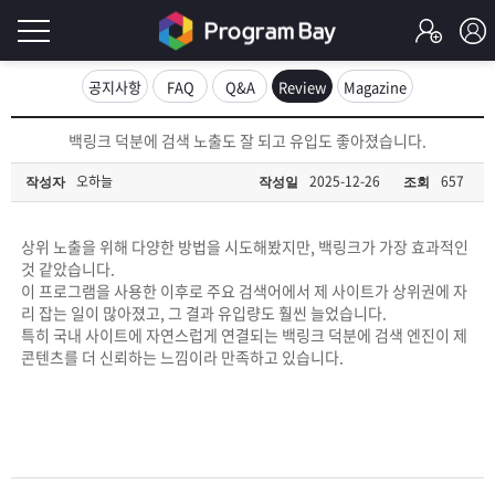
로
공지사항
FAQ
Q&A
Review
Magazine
그
로
백링크 덕분에 검색 노출도 잘 되고 유입도 좋아졌습니다.
그
인
인
오하늘
2025-12-26
657
작성자
작성일
조회
회
이
원
가
상위 노출을 위해 다양한 방법을 시도해봤지만, 백링크가 가장 효과적인
필
입
Q&A
것 같았습니다.
이 프로그램을 사용한 이후로 주요 검색어에서 제 사이트가 상위권에 자
요
프
리 잡는 일이 많아졌고, 그 결과 유입량도 훨씬 늘었습니다.
특히 국내 사이트에 자연스럽게 연결되는 백링크 덕분에 검색 엔진이 제
합
콘텐츠를 더 신뢰하는 느낌이라 만족하고 있습니다.
로
프
니
그
로
무
다.