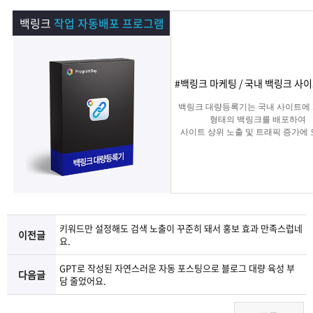
램
그
료
맞
백링크
작업 자동배포 프로그램
베
램
프
춤
고
이
구
로
상
객
마
#백링크 마케팅 / 국내 백링크 사
백링크 대량등록기는 국내 사이트에
는?
매
그
품
센
이
파
형태의 백링크를 배포하여
사이트 상위 노출 및 트래픽 증가에
주는 백링크 프로그램입니다.
램
문
터
페
트
의
이
너
지
키워드만 설정해도 검색 노출이 꾸준히 돼서 홍보 효과 만족스럽네
이전글
요.
GPT로 작성된 자연스러운 자동 포스팅으로 블로그 대량 육성 부
다음글
담 줄었어요.