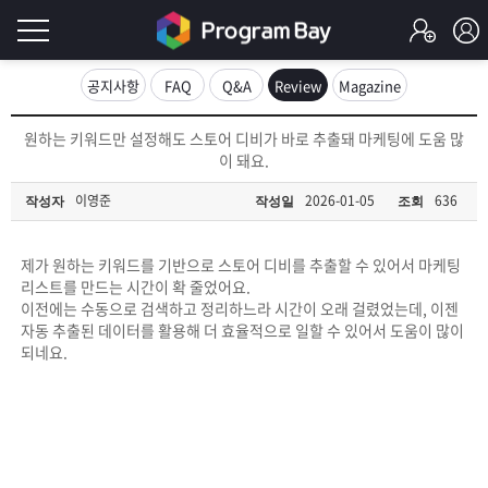
로
공지사항
FAQ
Q&A
Review
Magazine
그
로
원하는 키워드만 설정해도 스토어 디비가 바로 추출돼 마케팅에 도움 많
그
이 돼요.
인
인
회
이영준
2026-01-05
636
작성자
작성일
조회
이
원
가
필
입
Q&A
제가 원하는 키워드를 기반으로 스토어 디비를 추출할 수 있어서 마케팅
리스트를 만드는 시간이 확 줄었어요.
요
프
이전에는 수동으로 검색하고 정리하느라 시간이 오래 걸렸었는데, 이젠
자동 추출된 데이터를 활용해 더 효율적으로 일할 수 있어서 도움이 많이
합
되네요.
로
프
니
그
로
무
다.