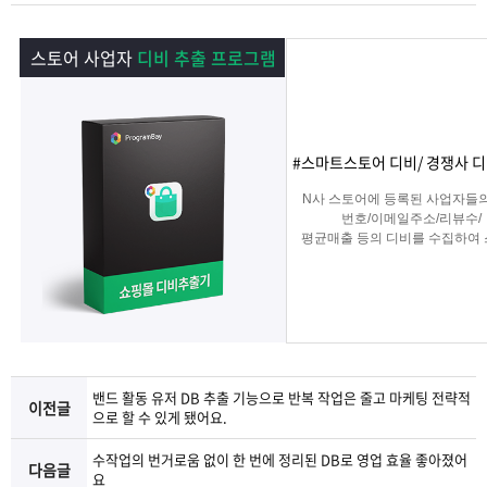
램
그
료
맞
스토어 사업자
디비 추출 프로그램
베
램
프
춤
고
이
구
로
상
객
마
#스마트스토어 디비/ 경쟁사 디
는?
매
그
품
센
이
파
N사 스토어에 등록된 사업자들
번호/이메일주소/리뷰수/
램
문
터
페
트
평균매출 등의 디비를 수집하여
타겟 영업 및 마케팅이나
경쟁사 분석에 탁월한 프로그램
의
이
너
지
밴드 활동 유저 DB 추출 기능으로 반복 작업은 줄고 마케팅 전략적
이전글
으로 할 수 있게 됐어요.
수작업의 번거로움 없이 한 번에 정리된 DB로 영업 효율 좋아졌어
다음글
요