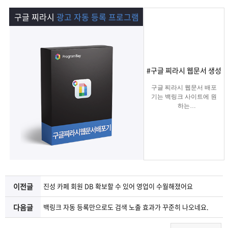
램
그
료
맞
구글 찌라시
광고 자동 등록 프로그램
베
램
프
춤
고
이
구
로
상
객
마
#구글 찌라시 웹문서 생성
는?
매
그
품
센
이
파
구글 찌라시 웹문서 배포
기는 백링크 사이트에 원
하는
램
문
터
페
트
키워드를 입력하여 찌라
시 링크 URL에 고정적으
로
의
이
너
키워드를 등록해주는 프
로그램입니다.
텔레그램 등 아이디 입력
지
으로 문의건수를 늘릴 수
있습니다.
이전글
진성 카페 회원 DB 확보할 수 있어 영업이 수월해졌어요
다음글
백링크 자동 등록만으로도 검색 노출 효과가 꾸준히 나오네요.