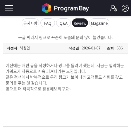
로
공지사항
FAQ
Q&A
Review
Magazine
그
로
구글 찌라시 링크로 꾸준히 노출돼 문의 많이 늘었습니다.
그
인
인
박정인
2026-01-07
636
작성자
작성일
조회
회
이
원
가
예전에는 매번 글을 작성하거나 광고를 돌려야 했는데, 지금은 입력해둔
필
입
Q&A
키워드가 자동으로 계속 퍼져나가는 느낌입니다.
같은 검색에서 반복적으로 우리 링크가 보이니까 고객들도 신뢰를 갖고
요
프
문의를 주는 것 같습니다.
앞으로 더 적극적으로 활용해보려구요~
합
로
프
니
그
로
무
다.