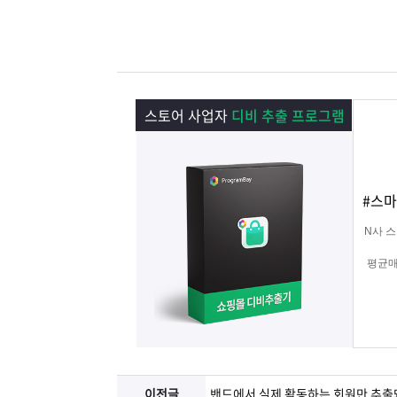
램
그
료
맞
베
램
프
춤
고
이
구
로
상
객
마
스토어 사업자
디비 추출 프로그램
는?
매
그
품
센
이
파
램
문
터
페
트
#스마
N사 
의
이
너
평균매
지
경
이전글
밴드에서 실제 활동하는 회원만 추출