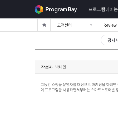
로
프로그램베이는
그
고객센터
Review
인
로
그
공지
인
이
회
필
원
가
요
입
Q&A
박나연
작성자
합
프
니
그동안 쇼핑몰 운영자를 대상으로 마케팅을 하려면 
로
프
이 프로그램을 사용하면서부터는 스마트스토어별 정보
다.
그
로
무