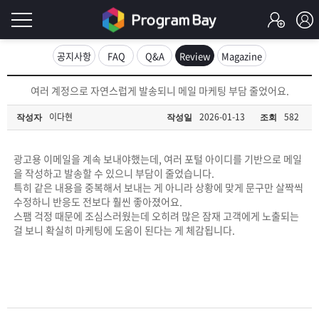
로
공지사항
FAQ
Q&A
Review
Magazine
그
로
여러 계정으로 자연스럽게 발송되니 메일 마케팅 부담 줄었어요.
그
인
인
이다현
2026-01-13
582
작성자
작성일
조회
회
이
원
가
광고용 이메일을 계속 보내야했는데, 여러 포털 아이디를 기반으로 메일
필
입
Q&A
을 작성하고 발송할 수 있으니 부담이 줄었습니다.
특히 같은 내용을 중복해서 보내는 게 아니라 상황에 맞게 문구만 살짝씩
요
프
수정하니 반응도 전보다 훨씬 좋아졌어요.
스팸 걱정 때문에 조심스러웠는데 오히려 많은 잠재 고객에게 노출되는
합
걸 보니 확실히 마케팅에 도움이 된다는 게 체감됩니다.
로
프
니
그
로
무
다.