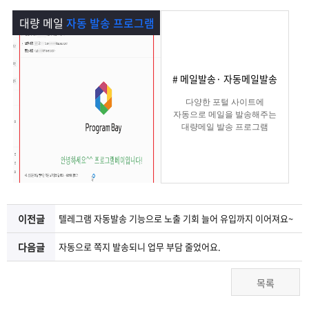
램
그
료
맞
대량 메일
자동 발송 프로그램
베
램
프
춤
고
이
구
로
상
객
마
# 메일발송· 자동메일발송
다양한 포털 사이트에
는?
매
그
품
센
이
파
자동으로 메일을 발송해주는
대량메일 발송 프로그램
램
문
터
페
트
의
이
너
이전글
텔레그램 자동발송 기능으로 노출 기회 늘어 유입까지 이어져요~
지
다음글
자동으로 쪽지 발송되니 업무 부담 줄었어요.
목록