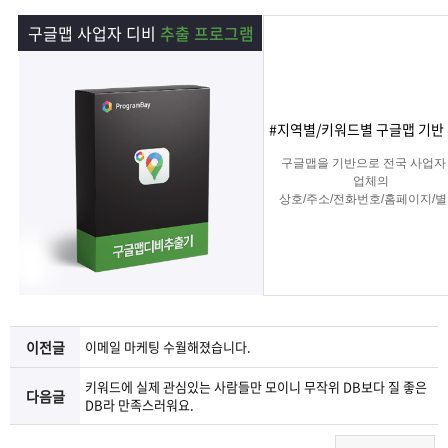
램
그
료
맞
구글맵 사업자 디비
추출 프로그램
베
램
프
춤
고
이
구
로
상
객
마
#지역별/키워드별 구글맵 기반
는?
매
그
품
센
이
파
구글맵을 기반으로 전국 사업자
업체의
상호/주소/전화번호/홈페이지/별
램
문
터
페
트
리뷰 수 등을
추출하여 마케팅 및 영업용 DB를
집해주는 프로그램
의
이
너
지
이전글
이메일 마케팅 수월해졌습니다.
키워드에 실제 관심있는 사람들만 모이니 무작위 DB보다 질 좋은
다음글
DB라 만족스러워요.