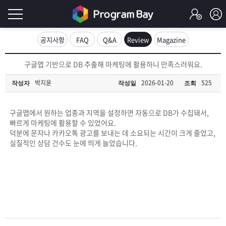
로
공지사항
FAQ
Q&A
Review
Magazine
그
로
구글맵 기반으로 DB 추출해 마케팅에 활용하니 만족스러워요.
그
인
인
박지윤
2026-01-20
525
작성자
작성일
조회
회
이
원
가
구글맵에서 원하는 업종과 지역을 설정하면 자동으로 DB가 수집돼서,
필
입
Q&A
빠르게 마케팅에 활용할 수 있었어요.
덕분에 문자나 카카오톡 광고를 보내는 데 소요되는 시간이 크게 줄었고,
요
프
실질적인 상담 건수도 눈에 띄게 늘었습니다.
합
로
프
니
그
로
무
다.