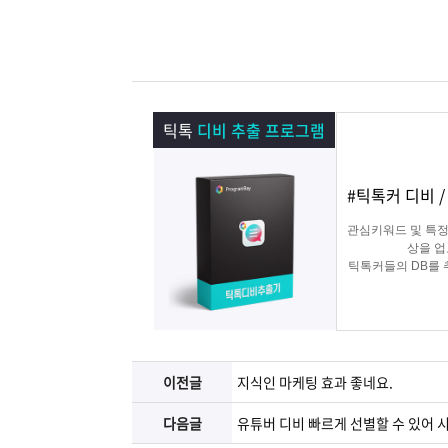
램
그
료
맞
베
램
프
춤
고
이
구
로
상
객
마
틱톡
디비 추출 프로그램
는?
매
그
품
센
이
파
#틱톡커 디비 
램
문
터
페
트
관심키워드 및 특정
상을 
틱톡커들의 DB를
의
이
너
지
이전글
지식인 마케팅 효과 좋네요.
다음글
유튜버 디비 빠르게 선별할 수 있어 