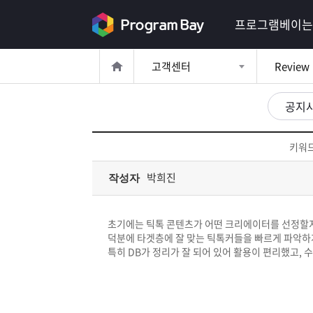
로
프로그램베이는
그
고객센터
Review
인
로
그
공지
인
이
회
필
원
키워드
가
요
입
Q&A
박희진
작성자
합
프
니
초기에는 틱톡 콘텐츠가 어떤 크리에이터를 선정할지 
로
프
덕분에 타겟층에 잘 맞는 틱톡커들을 빠르게 파악하
다.
특히 DB가 정리가 잘 되어 있어 활용이 편리했고,
그
로
무