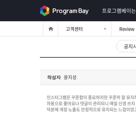
로
프로그램베이는
그
고객센터
Review
인
로
그
공지
인
이
회
필
원
가
요
입
Q&A
윤지성
작성자
합
프
니
인스타그램은 꾸준함이 중요하지만 꾸준히 잘 유지
로
프
자동으로 좋아요나 댓글이 관리되니 매일 신경 쓰지
다.
덕분에 계정 노출도 안정적으로 유지되는 느낌이었고
그
로
무