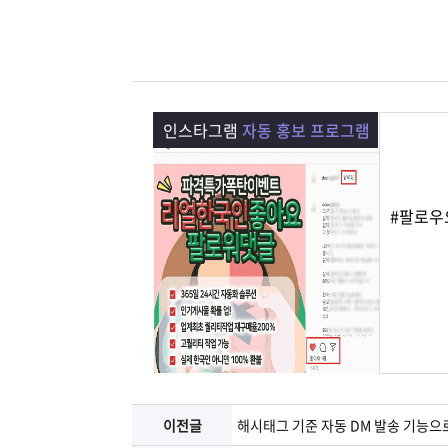
램
그
료
맞
베
램
프
춤
고
이
구
로
상
객
마
인스타그램
자동 홍보 프로그램
는?
매
그
품
센
이
파
#팔로우
램
문
터
페
트
의
이
너
지
이전글
해시태그 기준 자동 DM 발송 기능으