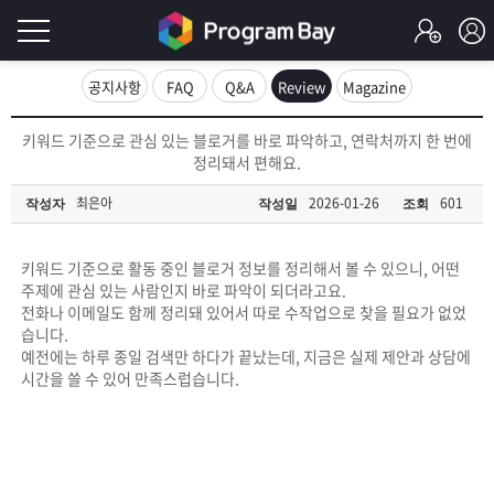
로
공지사항
FAQ
Q&A
Review
Magazine
그
로
키워드 기준으로 관심 있는 블로거를 바로 파악하고, 연락처까지 한 번에
그
정리돼서 편해요.
인
인
회
최은아
2026-01-26
601
작성자
작성일
조회
이
원
가
필
입
Q&A
키워드 기준으로 활동 중인 블로거 정보를 정리해서 볼 수 있으니, 어떤
주제에 관심 있는 사람인지 바로 파악이 되더라고요.
요
프
전화나 이메일도 함께 정리돼 있어서 따로 수작업으로 찾을 필요가 없었
습니다.
합
예전에는 하루 종일 검색만 하다가 끝났는데, 지금은 실제 제안과 상담에
로
프
시간을 쓸 수 있어 만족스럽습니다.
니
그
로
무
다.