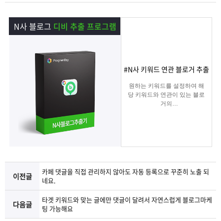
램
그
료
맞
N사 블로그
디비 추출 프로그램
베
램
프
춤
고
이
구
로
상
객
마
#N사 키워드 연관 블로거 추출
는?
매
그
품
센
이
파
원하는 키워드를 설정하여 해
당 키워드와 연관이 있는 블로
거의
램
문
터
페
트
아이디/전화번호/이메일 등의
디비를 추출하여 영업 및 마케
팅에
의
이
너
실질적으로 효과적인 디비를
추출 할 수 있는 프로그램
지
카페 댓글을 직접 관리하지 않아도 자동 등록으로 꾸준히 노출 되
이전글
네요.
타겟 키워드와 맞는 글에만 댓글이 달려서 자연스럽게 블로그마케
다음글
팅 가능해요