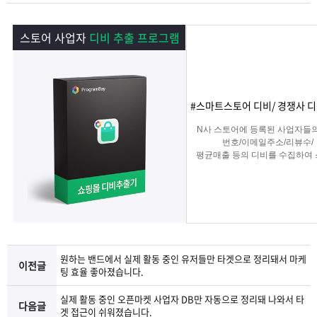
램
그
료
맞
스토어 사업자
디비 추출 프로그램
베
램
프
춤
고
이
구
로
상
객
마
#스마트스토어 디비/ 경쟁사 디
는?
매
그
품
센
이
파
N사 스토어에 등록된 사업자들
번호/이메일주소/리뷰수/
램
문
터
페
트
평균매출 등의 디비를 수집하여
타겟 영업 및 마케팅이나
경쟁사 분석에 탁월한 프로그램
의
이
너
지
원하는 밴드에서 실제 활동 중인 유저들만 타겟으로 정리돼서 마케
이전글
팅 효율 좋아졌습니다.
실제 활동 중인 오픈마켓 사업자 DB만 자동으로 정리돼 나와서 타
다음글
겟 접근이 쉬워졌습니다.