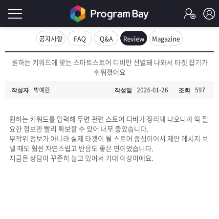
로
공지사항
FAQ
Q&A
Review
Magazine
그
로
원하는 키워드에 맞는 스마트스토어 디비만 선별돼 나와서 타겟 잡기가
그
쉬워졌어요
인
인
회
박예린
2026-01-26
597
작성자
작성일
조회
이
원
가
필
입
Q&A
원하는 키워드를 입력해 두면 관련 스토어 디비가 정리돼 나오니까 딱 필
요한 정보만 빨리 확보할 수 있어 너무 좋았습니다.
요
프
무작위 정보가 아니라 실제 타겟이 될 스토어 중심이어서 제안 메시지 보
낼 때도 훨씬 자연스럽고 반응도 좋은 편이었습니다.
합
지금은 상담이 꾸준히 늘고 있어서 기대 이상이에요.
로
프
니
그
로
무
다.