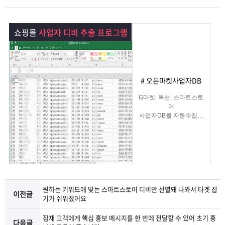
램
그
료
맞
베
램
프
춤
고
쇼핑몰
사업자 디비 추출 프로그램
이
구
로
상
객
마
# 오픈마켓사업자DB
는?
매
그
품
센
이
파
G마켓, 옥션, 스마트스토
어
램
문
터
페
트
사업자DB를 자동수집해
주는
쇼핑몰사업자 DB수집 솔
의
이
너
루션
지
원하는 키워드에 맞는 스마트스토어 디비만 선별돼 나와서 타겟 잡
이전글
기가 쉬워졌어요
잠재 고객에게 핵심 홍보 메시지를 한 번에 전달할 수 있어 초기 홍
다음글