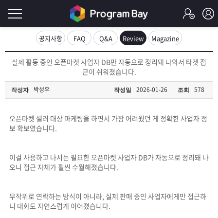
로
공지사항
FAQ
Q&A
Review
Magazine
그
로
실제 활동 중인 오픈마켓 사업자 DB만 자동으로 정리돼 나와서 타겟 접
그
근이 쉬워졌습니다.
인
인
회
박성우
2026-01-26
578
작성자
작성일
조회
이
원
가
필
입
Q&A
오픈마켓 셀러 대상 마케팅을 하면서 가장 어려웠던 게 정확한 사업자 정
보 확보였습니다.
요
프
합
이걸 사용하고 나서는 필요한 오픈마켓 사업자 DB가 자동으로 정리돼 나
로
프
오니 접근 자체가 훨씬 수월해졌습니다.
니
그
로
무
다.
무작위로 연락하는 방식이 아니라, 실제 판매 중인 사업자에게만 접근하
니 대화도 자연스럽게 이어졌습니다.