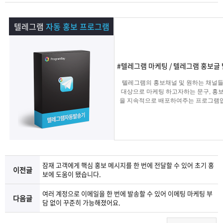
램
그
료
맞
텔레그램
자동 홍보 프로그램
베
램
프
춤
고
이
구
로
상
객
마
#텔레그램 마케팅 / 텔레그램 홍보글
는?
매
그
품
센
이
파
텔레그램의 홍보채널 및 원하는 채널
대상으로 마케팅 하고자하는 문구, 홍
을 지속적으로 배포하여주는 프로그램
램
문
터
페
트
다.
의
이
너
지
잠재 고객에게 핵심 홍보 메시지를 한 번에 전달할 수 있어 초기 홍
이전글
보에 도움이 됐습니다.
여러 계정으로 이메일을 한 번에 발송할 수 있어 이메팅 마케팅 부
다음글
담 없이 꾸준히 가능해졌어요.