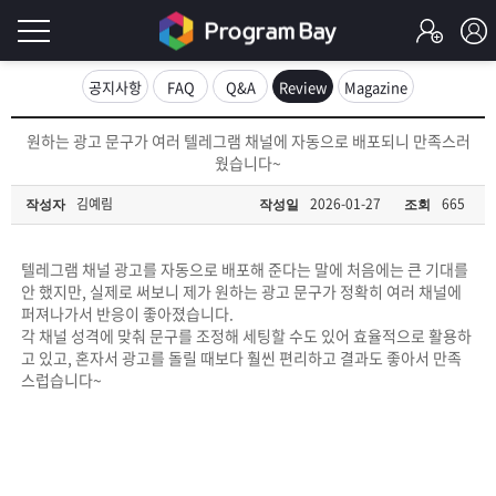
로
공지사항
FAQ
Q&A
Review
Magazine
그
로
원하는 광고 문구가 여러 텔레그램 채널에 자동으로 배포되니 만족스러
그
웠습니다~
인
인
회
김예림
2026-01-27
665
작성자
작성일
조회
이
원
가
필
입
Q&A
텔레그램 채널 광고를 자동으로 배포해 준다는 말에 처음에는 큰 기대를
안 했지만, 실제로 써보니 제가 원하는 광고 문구가 정확히 여러 채널에
요
프
퍼져나가서 반응이 좋아졌습니다.
각 채널 성격에 맞춰 문구를 조정해 세팅할 수도 있어 효율적으로 활용하
합
고 있고, 혼자서 광고를 돌릴 때보다 훨씬 편리하고 결과도 좋아서 만족
로
프
스럽습니다~
니
그
로
무
다.