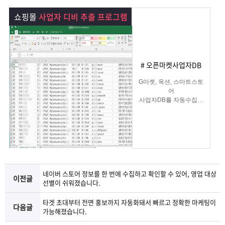
램
그
료
맞
쇼핑몰
사업자 디비 추출 프로그램
베
램
프
춤
고
이
구
로
상
객
마
# 오픈마켓사업자DB
는?
매
그
품
센
이
파
G마켓, 옥션, 스마트스토
어
사업자DB를 자동수집해
램
문
터
페
트
주는
쇼핑몰사업자 DB수집 솔
루션
의
이
너
지
네이버 스토어 정보를 한 번에 수집하고 확인할 수 있어, 영업 대상
이전글
선별이 쉬워졌습니다.
타겟 초대부터 전면 홍보까지 자동화돼서 빠르고 정확한 마케팅이
다음글
가능해졌습니다.