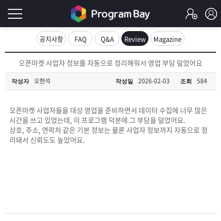
로
공지사항
FAQ
Q&A
Review
Magazine
그
로
오픈마켓 사업자 정보를 자동으로 정리해줘서 영업 부담 덜었어요
그
인
인
오현석
2026-02-03
584
작성자
작성일
조회
회
이
원
가
오픈마켓 사업자들을 대상 영업을 준비하면서 데이터 수집에 너무 많은
필
입
Q&A
시간을 쓰고 있었는데, 이 프로그램 덕분에 그 부담을 덜었어요.
상호, 주소, 연락처 같은 기본 정보는 물론 사업자 정보까지 자동으로 정
요
프
리돼서 신뢰도도 높았어요.
합
로
프
니
그
로
무
다.