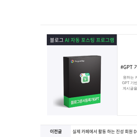
램
그
료
맞
베
램
프
춤
고
이
구
로
상
객
마
블로그
AI 자동 포스팅 프로그램
는?
매
그
품
센
이
파
#GPT
램
문
터
페
트
원하는 
의
이
너
GPT 기
게시글을
블로그 대
지
블
마
이전글
실제 카페에서 활동 하는 진성 회원 