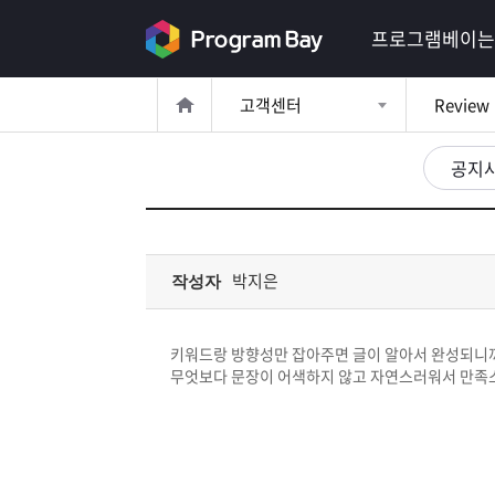
로
프로그램베이는
그
고객센터
Review
인
로
그
공지
인
이
회
필
원
가
요
입
Q&A
박지은
작성자
합
프
니
키워드랑 방향성만 잡아주면 글이 알아서 완성되니까
로
프
무엇보다 문장이 어색하지 않고 자연스러워서 만족
다.
그
로
무