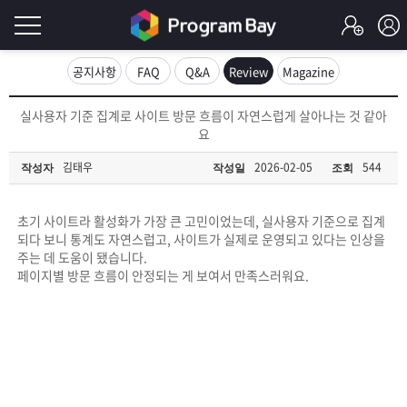
로
공지사항
FAQ
Q&A
Review
Magazine
그
로
실사용자 기준 집계로 사이트 방문 흐름이 자연스럽게 살아나는 것 같아
그
요
인
인
회
김태우
2026-02-05
544
작성자
작성일
조회
이
원
가
필
입
Q&A
초기 사이트라 활성화가 가장 큰 고민이었는데, 실사용자 기준으로 집계
되다 보니 통계도 자연스럽고, 사이트가 실제로 운영되고 있다는 인상을
요
프
주는 데 도움이 됐습니다.
페이지별 방문 흐름이 안정되는 게 보여서 만족스러워요.
합
로
프
니
그
로
무
다.