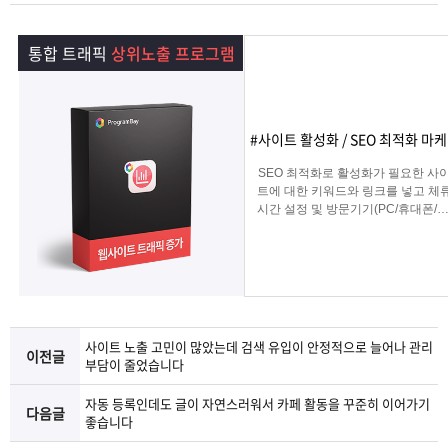
램
그
료
맞
통합 트래픽
상위노출 프로그램
베
램
프
춤
고
이
구
로
상
객
마
#사이트 활성화 / SEO 최적화 마
는?
매
그
품
센
이
파
SEO 최적화로 활성화가 필요한 사
트에 대한 키워드와 링크를 넣고 체
시간 설정 및 방문기기(PC/휴대폰/탭
램
문
터
페
트
그리고 IP변경(테더링/VPN/프록시) 
입을 선택하여 실제 방문 유입을 일
키는 효과로 사이트를 활성화하는 
의
이
너
로그램
지
사이트 노출 고민이 많았는데 검색 유입이 안정적으로 늘어나 관리
이전글
부담이 줄었습니다
자동 등록인데도 글이 자연스러워서 카페 활동을 꾸준히 이어가기
다음글
좋습니다