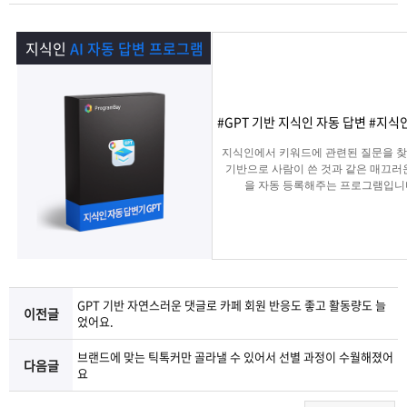
램
그
료
맞
지식인
AI 자동 답변 프로그램
베
램
프
춤
고
이
구
로
상
객
마
#GPT 기반 지식인 자동 답변 #지
는?
매
그
품
센
이
파
지식인에서 키워드에 관련된 질문을 찾아
기반으로 사람이 쓴 것과 같은 매끄러
을 자동 등록해주는 프로그램입니
램
문
터
페
트
의
이
너
지
GPT 기반 자연스러운 댓글로 카페 회원 반응도 좋고 활동량도 늘
이전글
었어요.
브랜드에 맞는 틱톡커만 골라낼 수 있어서 선별 과정이 수월해졌어
다음글
요