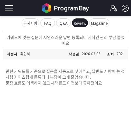
로
공지사항
FAQ
Q&A
Review
Magazine
그
로
키워드에 맞는 질문에 자연스러운 답변 등록되니 지식인 관리 부담 줄었
그
어요
인
인
회
최민서
2026-02-06
702
작성자
작성일
조회
이
원
가
필
입
Q&A
관련 키워드를 기준으로 질문을 자동으로 찾아주고, 답변도 사람이 쓴 것
처럼 자연스럽게 등록되니 부담이 크게 줄었습니다.
요
프
문장 흐름도 어색하지 않고 채택률도 이전보다 좋아졌어요
합
로
프
니
그
로
무
다.