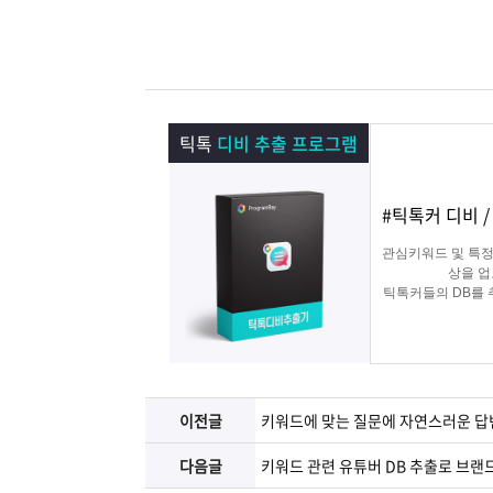
램
그
료
맞
베
램
프
춤
고
이
구
로
상
객
마
틱톡
디비 추출 프로그램
는?
매
그
품
센
이
파
#틱톡커 디비 
램
문
터
페
트
관심키워드 및 특정
상을 
틱톡커들의 DB를
의
이
너
지
이전글
키워드에 맞는 질문에 자연스러운 답
다음글
키워드 관련 유튜버 DB 추출로 브랜