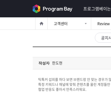
로
프로그램베이는
그
고객센터
Review
인
로
그
공지
인
이
회
필
원
가
요
입
Q&A
한도현
작성자
합
프
니
틱톡커 섭외를 하다 보면 브랜드랑 안 맞는 경우가 
로
프
특정 키워드나 채널에 맞춰 콘텐츠를 올린 계정들만
다.
협업 반응도 좋아서 만족스러워요.
그
로
무