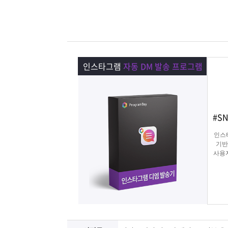
램
그
료
맞
베
램
프
춤
고
이
구
로
상
객
마
인스타그램
자동 DM 발송 프로그램
는?
매
그
품
센
이
파
램
문
터
페
트
#S
인스
의
이
너
기반
사용
합니다
지
물, 
타그