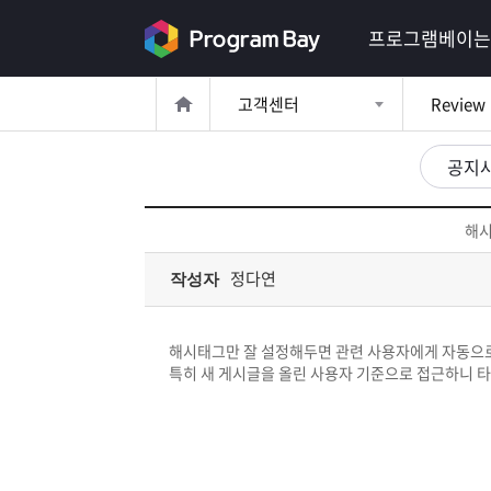
로
프로그램베이는
그
고객센터
Review
인
로
그
공지
인
이
회
필
원
해시
가
요
입
Q&A
정다연
작성자
합
프
니
해시태그만 잘 설정해두면 관련 사용자에게 자동으로 
로
프
특히 새 게시글을 올린 사용자 기준으로 접근하니 
다.
그
로
무