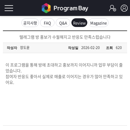
로
공지사항
FAQ
Q&A
Review
Magazine
그
로
텔레그램 방 홍보가 수월해지고 반응도 만족스럽습니다
그
인
인
장도윤
2026-02-20
620
작성자
작성일
조회
회
이
원
가
이 프로그램을 통해 방에 초대하고 홍보까지 이어지니까 업무 부담이 줄
필
입
Q&A
었습니다.
참여자 반응도 좋아서 실제로 매출로 이어지는 경우가 많아 만족하고 있
요
프
어요.
합
로
프
니
그
로
무
다.