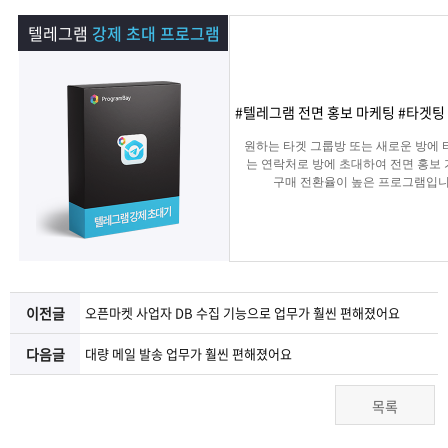
램
그
료
맞
텔레그램
강제 초대 프로그램
베
램
프
춤
고
이
구
로
상
객
마
#텔레그램 전면 홍보 마케팅 #타겟팅
원하는 타겟 그룹방 또는 새로운 방에 
는?
매
그
품
센
이
파
는 연락처로 방에 초대하여 전면 홍보
구매 전환율이 높은 프로그램입니
램
문
터
페
트
의
이
너
이전글
오픈마켓 사업자 DB 수집 기능으로 업무가 훨씬 편해졌어요
지
다음글
대량 메일 발송 업무가 훨씬 편해졌어요
목록