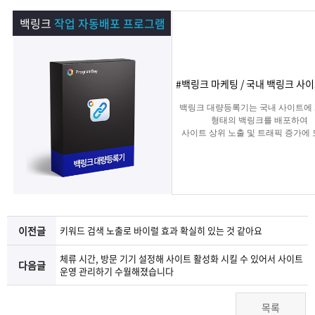
램
그
료
맞
백링크
작업 자동배포 프로그램
베
램
프
춤
고
이
구
로
상
객
마
#백링크 마케팅 / 국내 백링크 사
백링크 대량등록기는 국내 사이트에
는?
매
그
품
센
이
파
형태의 백링크를 배포하여
사이트 상위 노출 및 트래픽 증가에
주는 백링크 프로그램입니다.
램
문
터
페
트
의
이
너
지
이전글
키워드 검색 노출로 바이럴 효과 확실히 있는 것 같아요
체류 시간, 방문 기기 설정해 사이트 활성화 시킬 수 있어서 사이트
다음글
운영 관리하기 수월해졌습니다
목록