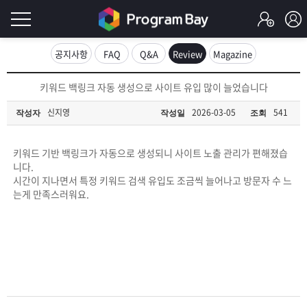
로
공지사항
FAQ
Q&A
Review
Magazine
그
로
키워드 백링크 자동 생성으로 사이트 유입 많이 늘었습니다
그
인
인
신지영
2026-03-05
541
작성자
작성일
조회
회
이
원
가
키워드 기반 백링크가 자동으로 생성되니 사이트 노출 관리가 편해졌습
필
입
Q&A
니다.
시간이 지나면서 특정 키워드 검색 유입도 조금씩 늘어나고 방문자 수 느
요
프
는게 만족스러워요.
합
로
프
니
그
로
무
다.