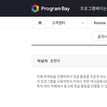
로
프로그램베이는
그
고객센터
Review
인
로
그
공지
인
이
회
필
원
가
요
입
Q&A
송현아
작성자
합
프
니
카페 마케팅을 진행하면서 댓글 활동을 꾸준히 하는 
로
프
이 프로그램을 사용하면서 키워드 관련 게시글에 G
다.
특히 여러 카페에서 동시에 댓글 활동을 진행할 수 
그
로
무