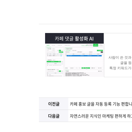
램
그
료
맞
베
램
프
춤
고
이
구
로
상
객
마
카페 댓글
활성화 AI
는?
매
그
품
센
이
파
사람이 쓴 것과
글을 
램
문
터
페
트
특정 키워드가
댓글 홍보
의
이
너
지
이전글
카페 홍보 글을 자동 등록 기능 편합
다음글
자연스러운 지식인 마케팅 편하게 하