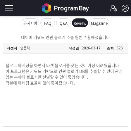
로
공지사항
FAQ
Q&A
Review
Magazine
그
로
네이버 키워드 연관 블로거 추출 훨씬 수월해졌습니다
그
인
인
송준석
2026-03-17
523
작성자
작성일
조회
회
이
원
가
블로그 마케팅을 하면서 타겟 블로거를 찾는 것이 가장 어려웠습니다.
필
입
Q&A
이 프로그램은 키워드 기반으로 연관 블로거 DB를 추출할 수 있어 관심
있는 분야의 블로거만 선별할 수 있어 좋았습니다.
요
프
덕분에 마케팅 효율이 많이 좋아졌습니다.
합
로
프
니
그
로
무
다.