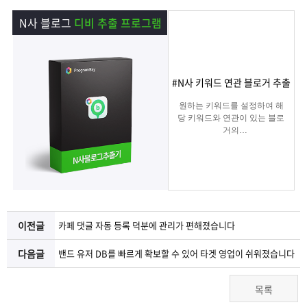
램
그
료
맞
N사 블로그
디비 추출 프로그램
베
램
프
춤
고
이
구
로
상
객
마
#N사 키워드 연관 블로거 추출
원하는 키워드를 설정하여 해
는?
매
그
품
센
이
파
당 키워드와 연관이 있는 블로
거의
아이디/전화번호/이메일 등의
램
문
터
페
트
디비를 추출하여 영업 및 마케
팅에
실질적으로 효과적인 디비를
의
이
너
추출 할 수 있는 프로그램
지
이전글
카페 댓글 자동 등록 덕분에 관리가 편해졌습니다
다음글
밴드 유저 DB를 빠르게 확보할 수 있어 타겟 영업이 쉬워졌습니다
목록