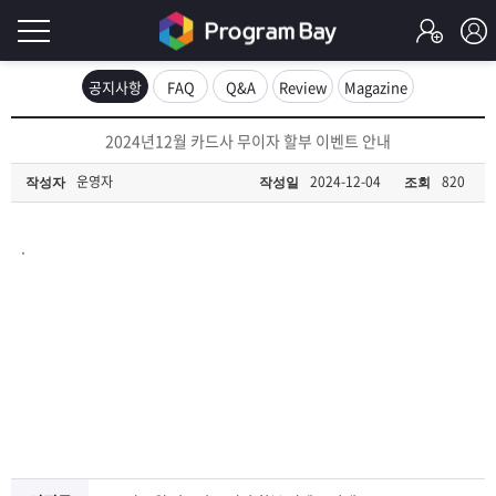
로
공지사항
FAQ
Q&A
Review
Magazine
그
로
2024년12월 카드사 무이자 할부 이벤트 안내
그
인
인
운영자
2024-12-04
820
작성자
작성일
조회
회
이
원
가
.
필
입
Q&A
요
프
합
로
프
니
그
로
무
다.