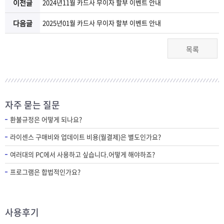
램
그
료
맞
이전글
2024년11월 카드사 무이자 할부 이벤트 안내
다음글
2025년01월 카드사 무이자 할부 이벤트 안내
베
램
프
춤
고
목록
이
구
로
상
객
마
는?
매
그
품
센
이
파
자주 묻는 질문
램
문
터
페
트
환불규정은 어떻게 되나요?
의
이
너
라이센스 구매비와 업데이트 비용(월결제)은 별도인가요?
여러대의 PC에서 사용하고 싶습니다.어떻게 해야하죠?
지
프로그램은 합법적인가요?
사용후기