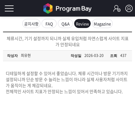
로
공지사항
FAQ
Q&A
Review
Magazine
그
로
체류시간, 기기 설정까지 되니까 실제 유입처럼 자연스럽게 사이트 지표
그
가 안정되네요
인
인
회
최유현
2026-03-20
437
작성자
작성일
조회
이
원
가
필
입
Q&A
디테일하게 설정할 수 있어서 좋았습니다. 체류 시간이나 방문 기기까지
설정되니까 단순 방문 수 늘리는 느낌이 아니라 실제 사용자처럼 사이트
요
프
가 움직이는 게 체감되네요.
전체적인 사이트 지표가 안정되는 느낌이 있어서 만족하고 있습니다.
합
로
프
니
그
로
무
다.