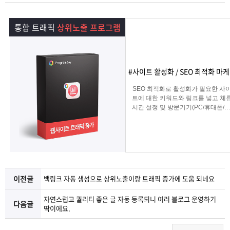
램
그
료
맞
통합 트래픽
상위노출 프로그램
베
램
프
춤
고
이
구
로
상
객
마
#사이트 활성화 / SEO 최적화 마
는?
매
그
품
센
이
파
SEO 최적화로 활성화가 필요한 사
트에 대한 키워드와 링크를 넣고 체
시간 설정 및 방문기기(PC/휴대폰/탭
램
문
터
페
트
그리고 IP변경(테더링/VPN/프록시) 
입을 선택하여 실제 방문 유입을 일
키는 효과로 사이트를 활성화하는 
의
이
너
로그램
지
이전글
백링크 자동 생성으로 상위노출이랑 트래픽 증가에 도움 되네요
자연스럽고 퀄리티 좋은 글 자동 등록되니 여러 블로그 운영하기
다음글
딱이에요.