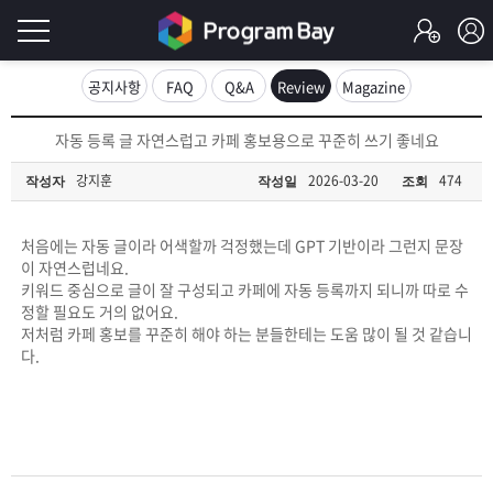
로
공지사항
FAQ
Q&A
Review
Magazine
그
로
자동 등록 글 자연스럽고 카페 홍보용으로 꾸준히 쓰기 좋네요
그
인
인
강지훈
2026-03-20
474
작성자
작성일
조회
회
이
원
가
처음에는 자동 글이라 어색할까 걱정했는데 GPT 기반이라 그런지 문장
필
입
Q&A
이 자연스럽네요.
키워드 중심으로 글이 잘 구성되고 카페에 자동 등록까지 되니까 따로 수
요
프
정할 필요도 거의 없어요.
저처럼 카페 홍보를 꾸준히 해야 하는 분들한테는 도움 많이 될 것 같습니
합
다.
로
프
니
그
로
무
다.