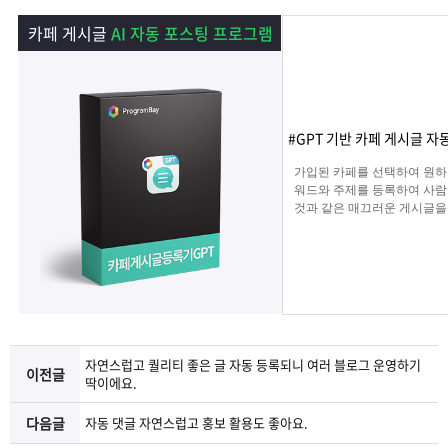
램
그
료
맞
카페 게시글
AI 자동 포스팅 프로그램
베
램
프
춤
고
이
구
로
상
객
마
#GPT 기반 카페 게시글 자
는?
매
그
품
센
이
파
가입된 카페를 선택하여 원하
워드와 주제를 등록하여 사람
것과 같은 매끄러운 게시글을
램
문
터
페
트
해 주며 고정광고를 통해 내가
는 문구 , 물품 판매 글을 
업로드 할 수 있습니다.
의
이
너
지
자연스럽고 퀄리티 좋은 글 자동 등록되니 여러 블로그 운영하기
이전글
딱이에요.
다음글
자동 댓글 자연스럽고 홍보 활용도 좋아요.