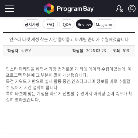
로
공지사항
FAQ
Q&A
Review
Magazine
그
로
인스타 타겟 계정 찾는 시간 줄어들고 마케팅 준비가 수월해졌습니다
그
인
인
강민우
2026-03-23
519
작성자
작성일
조회
회
이
원
가
인스타 마케팅을 하면서 가장 번거로운 게 타겟 데이터 수집이었는데, 이
필
입
Q&A
프로그램 덕분에 그 부분이 많이 개선됐습니다.
특정 키워드 기반으로 실제 활동 중인 인스타그래머 정보를 바로 추출할
요
프
수 있어서 시간 절약이 큽니다.
특히 타겟에 맞는 계정을 빠르게 선별할 수 있어서 마케팅 준비 속도가 확
합
실히 빨라졌습니다.
로
프
니
그
로
무
다.