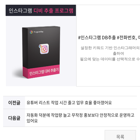
램
그
료
맞
인스타그램
디비 추출 프로그램
베
램
프
춤
고
이
구
로
상
객
마
#인스타그램 DB추출 #전화번호, 
설정한 키워드 기반 인스타그래머의
는?
매
그
품
센
이
파
출하여
필요에 맞는 데이터를 선택적으로 수
는 프로그램
램
문
터
페
트
의
이
너
지
이전글
유튜버 리스트 작업 시간 줄고 업무 효율 좋아졌어요
자동화 덕분에 작업량 늘고 무작정 홍보보다 안정적으로 운영하고
다음글
있어요
목록